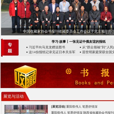
中国收藏家协会书报刊收藏委员会工作会议于北京顺利举
1
2
学习·故事丨一张见证中俄友谊的报纸
习近平向马克龙赠送图书
从“群众领袖”到“人民
这14份报纸记录见证日本关东军
苗世明家庭荣获全国
发动
展览与活动
[展览活动]
重阳祭伟人 笔墨舒情深
重阳祭伟人 笔墨舒情深 陕西省收藏协会书报